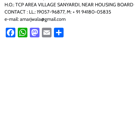
H.O.: TCP AREA VILLAGE SANYARDI, NEAR HOUSING BOARD C
CONTACT : LL.: 19057-96877, M: + 91 94180-05835
e-mail: amarjwala@gmail.com
Facebook
WhatsApp
Mastodon
Email
Share