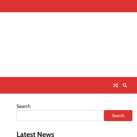
Home
About
Contact
Priva
Us
Polic
Search
Search
Latest News