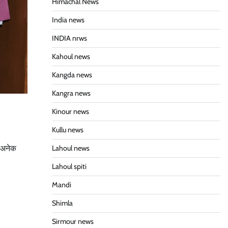
Himachal News
India news
INDIA nrws
Kahoul news
Kangda news
Kangra news
Kinour news
Kullu news
Lahoul news
ए अनेक
Lahoul spiti
Mandi
Shimla
Sirmour news