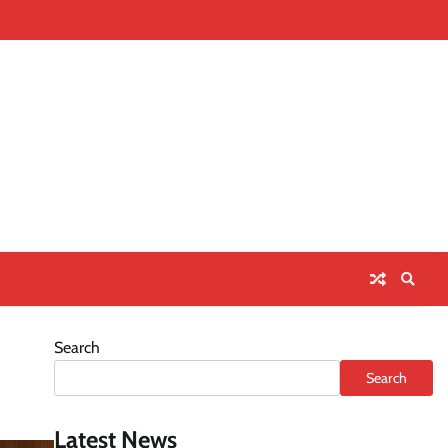
Home
About
Contact
Priva
Us
Polic
Search
Search
Latest News