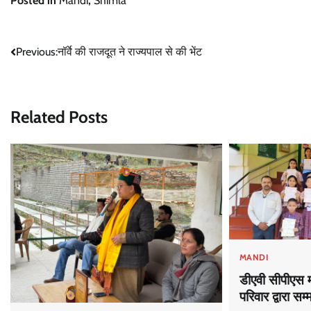
Posted in
Mandi
,
Shimla
Post
Previous:
नॉर्वे की राजदूत ने राज्यपाल से की भेंट
navigation
Related Posts
MANDI
डीएवी सीपीएस मं
परिवार द्वारा सम