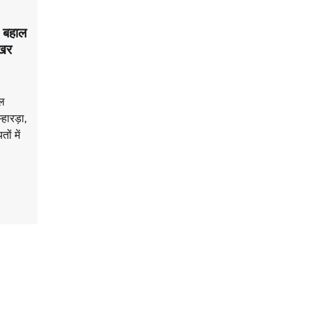
म बहाल
ेखर
ाल
्हारड़ा,
ं में
n
are