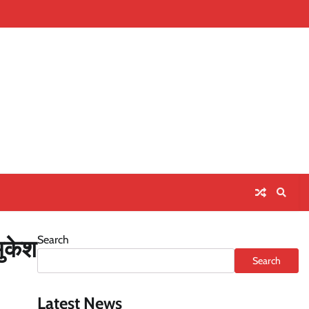
Home
About
Contact
Priva
Us
Polic
Search
मुकेश
Search
Latest News