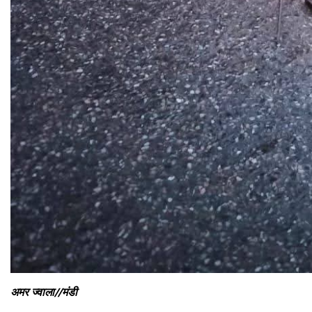
अमर ज्वाला//मंडी