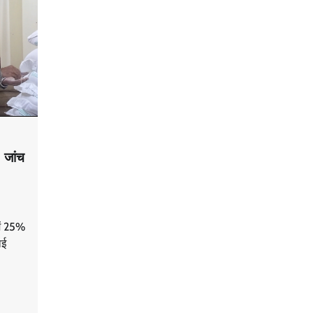
, जांच
ें 25%
ाई
n
are