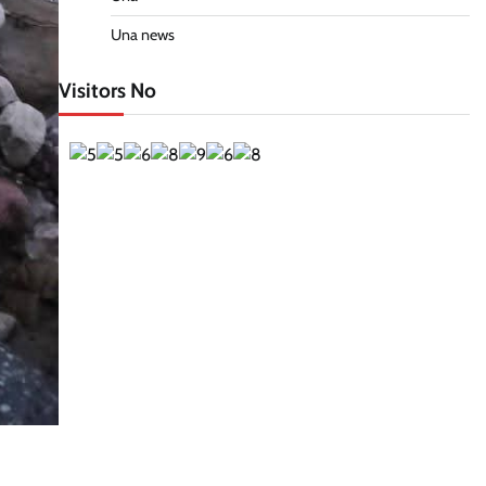
Una news
Visitors No